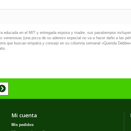
iera educada en el MIT y entregada esposa y madre, sus pasatiempos incluyen
as venenosas (una pizca de su aderezo especial no va a hacer daño a las pér
terra que buscan empatía y consejo en su columna semanal «Querida Debbie».
tis.
Mi cuenta
Mis pedidos