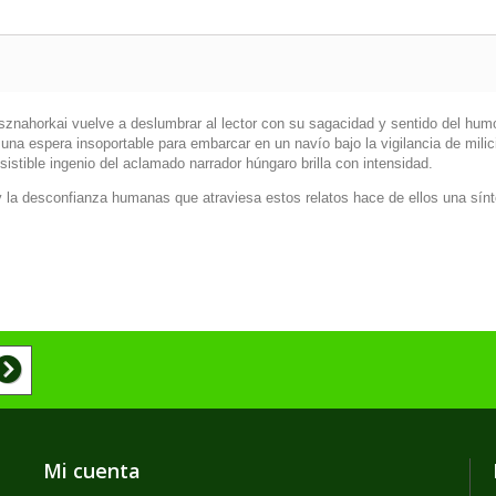
sznahorkai vuelve a deslumbrar al lector con su sagacidad y sentido del humo
na espera insoportable para embarcar en un navío bajo la vigilancia de milic
sistible ingenio del aclamado narrador húngaro brilla con intensidad.
ión y la desconfianza humanas que atraviesa estos relatos hace de ellos una sí
Mi cuenta