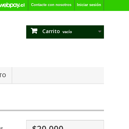
Contacte con nosotros
Iniciar sesión
Carrito
vacío
TO
$20.000
os