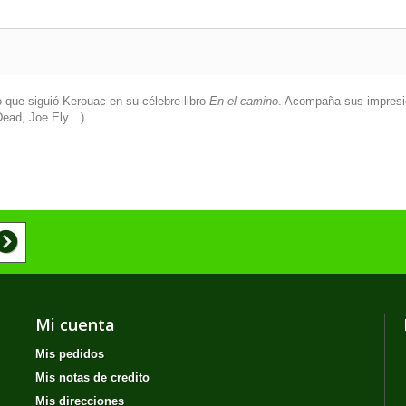
io que siguió
Kerouac
en su célebre libro
En el camino
. Acompaña sus impresio
Dead, Joe Ely
…).
Mi cuenta
Mis pedidos
Mis notas de credito
Mis direcciones